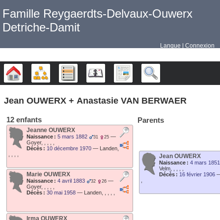
Famille Reygaerdts-Delvaux-Ouwerx
Detriche-Damit
Langue
Connexion
Arbre généalogique
Diagrammes
Listes
Calendrier
Rapports
Recherche
Jean
OUWERX
+
Anastasie
VAN BERWAER
12 enfants
Parents
Jeanne
OUWERX
Naissance :
5 mars 1882
—
31
25
Goyer, , , , ,
Décès :
10 décembre 1970
—
Landen,
, , , ,
Jean
OUWERX
Naissance :
4 mars 1851
Velm, , , , ,
Marie
OUWERX
Décès :
16 février 1906
,
Naissance :
4 avril 1883
—
32
26
Goyer, , , , ,
Décès :
30 mai 1958
—
Landen, , , , ,
Irma
OUWERX