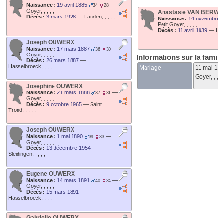
Naissance :
19 avril 1885
—
34
28
Goyer, , , , ,
Anastasie
VAN BER
Décès :
3 mars 1928
—
Landen, , , , ,
Naissance :
14 novembr
Petit Goyer, , , , ,
Décès :
11 avril 1939
—
L
Joseph
OUWERX
Naissance :
17 mars 1887
—
36
30
Goyer, , , , ,
Informations sur la fami
Décès :
26 mars 1887
—
Hasselbroeck, , , , ,
Mariage
11 mai 
Goyer, , , 
Josephine
OUWERX
Naissance :
21 mars 1888
—
37
31
Goyer, , , , ,
Décès :
9 octobre 1965
—
Saint
Trond, , , , ,
Joseph
OUWERX
Naissance :
1 mai 1890
—
39
33
Goyer, , , , ,
Décès :
13 décembre 1954
—
Sleidingen, , , , ,
Eugene
OUWERX
Naissance :
14 mars 1891
—
40
34
Goyer, , , , ,
Décès :
15 mars 1891
—
Hasselbroeck, , , , ,
Gabrielle
OUWERX