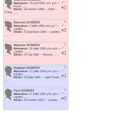
Naissance :
15 avril 1892
—
41
35
Goyer, , , , ,
Décès :
28 octobre 1980
—
Saint
Trond, , , , ,
Blanche
OUWERX
Naissance :
5 juillet 1894
—
43
37
Landen, , , , ,
Décès :
5 septembre 1895
—
Landen,
, , , ,
Blanche
OUWERX
Naissance :
26 juillet 1896
—
45
39
Landen, , , , ,
Décès :
20 mai 1986
—
Rocour, , , , ,
Raphael
OUWERX
Naissance :
17 juillet 1900
—
49
43
Landen, , , , ,
Décès :
14 juillet 1986
—
Saint Trond, ,
, , ,
Paul
OUWERX
Naissance :
27 juillet 1902
—
51
45
Landen, , , , ,
Décès :
26 octobre 1933
—
Landen, , ,
, ,