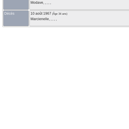
Modave, , , , ,
Décès
10 août 1967
(Âge 34 ans)
Marcienelle, , , , ,