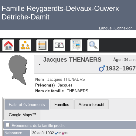
Famille Reygaerdts-Delvaux-Ouwerx
Detriche-Damit
Langue
Connexion
Arbre généalogique
Diagrammes
Listes
Calendrier
Rapports
Recherche
Jacques
THENAERS
Âge :
34 ans
1932
–
1967
Nom
Jacques
THENAERS
Prénom(s)
Jacques
Nom de famille
THENAERS
Faits et événements
Familles
Arbre interactif
Google Maps™
Événements de la famille proche
Naissance
30 août 1932
32
30